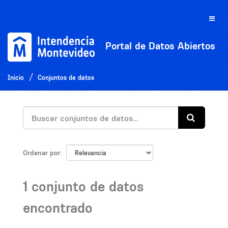
Ir
al
Toggle
contenido
naviga
Portal de Datos Abiertos
Inicio
Conjuntos de datos
Ordenar por
1 conjunto de datos
encontrado