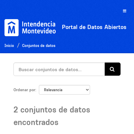
Ir
al
Toggle
contenido
naviga
Portal de Datos Abiertos
Inicio
Conjuntos de datos
Ordenar por
2 conjuntos de datos
encontrados