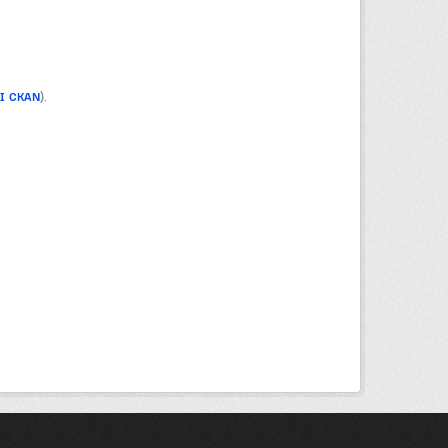
PI CKAN
).