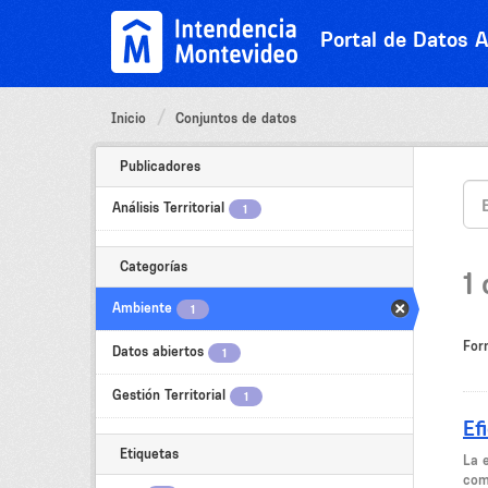
Ir
al
Portal de Datos A
contenido
Inicio
Conjuntos de datos
Publicadores
Análisis Territorial
1
Categorías
1
Ambiente
1
For
Datos abiertos
1
Gestión Territorial
1
Ef
Etiquetas
La e
com