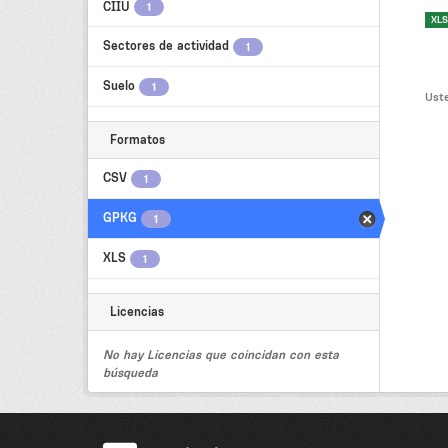
CIIU
1
XLS
Sectores de actividad
1
Suelo
1
Uste
Formatos
CSV
1
GPKG
1
XLS
1
Licencias
No hay Licencias que coincidan con esta
búsqueda