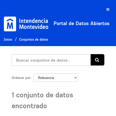
Ir
al
Toggle
contenido
naviga
Portal de Datos Abiertos
Inicio
Conjuntos de datos
Ordenar por
1 conjunto de datos
encontrado