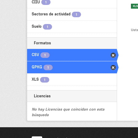
CIIU
1
XLS
Sectores de actividad
1
Suelo
1
Uste
Formatos
CSV
1
GPKG
1
XLS
1
Licencias
No hay Licencias que coincidan con esta
búsqueda