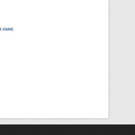
PI CKAN
).