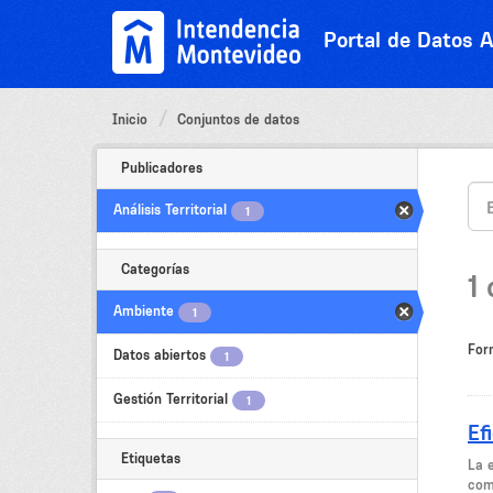
Ir
al
Portal de Datos A
contenido
Inicio
Conjuntos de datos
Publicadores
Análisis Territorial
1
Categorías
1
Ambiente
1
For
Datos abiertos
1
Gestión Territorial
1
Ef
Etiquetas
La e
com