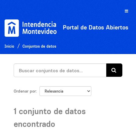
Ir
al
Toggle
contenido
naviga
Portal de Datos Abiertos
Inicio
Conjuntos de datos
Ordenar por
1 conjunto de datos
encontrado