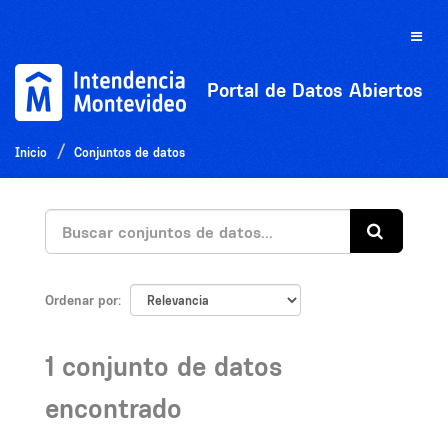
Ir
al
Toggle
contenido
naviga
Portal de Datos Abiertos
Inicio
Conjuntos de datos
Ordenar por
1 conjunto de datos
encontrado