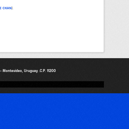
PI CKAN
).
0 - Montevideo, Uruguay .C.P. 11200