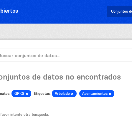
biertos
Conjuntos d
onjuntos de datos no encontrados
matos:
GPKG
Etiquetas:
Arbolado
Asentamientos
 favor intente otra búsqueda.