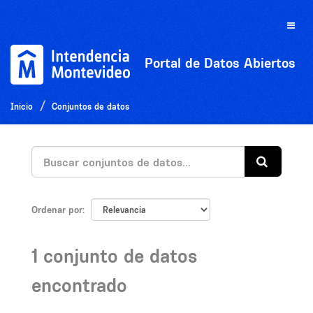
Ir
al
Toggle
contenido
naviga
Portal de Datos Abiertos
Inicio
Conjuntos de datos
Ordenar por
1 conjunto de datos
encontrado