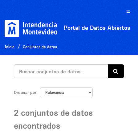
Ir
al
Toggle
contenido
naviga
Portal de Datos Abiertos
Inicio
Conjuntos de datos
Ordenar por
2 conjuntos de datos
encontrados