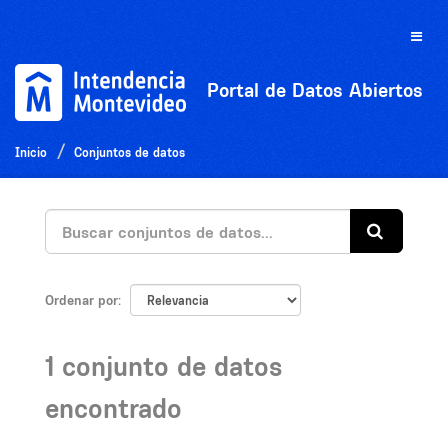
Ir
al
Toggle
contenido
naviga
Portal de Datos Abiertos
Inicio
Conjuntos de datos
Ordenar por
1 conjunto de datos
encontrado