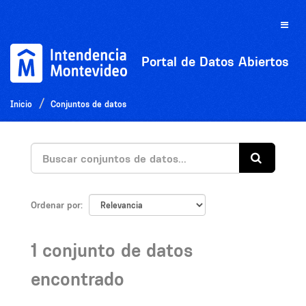
Ir
al
Toggle
contenido
naviga
Portal de Datos Abiertos
Inicio
Conjuntos de datos
Ordenar por
1 conjunto de datos
encontrado