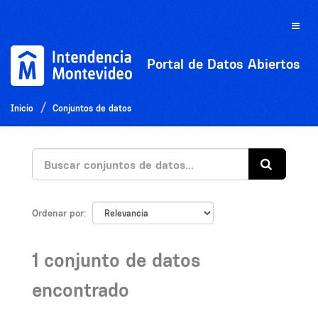
Ir
al
Toggle
contenido
naviga
Portal de Datos Abiertos
Inicio
Conjuntos de datos
Ordenar por
1 conjunto de datos
encontrado