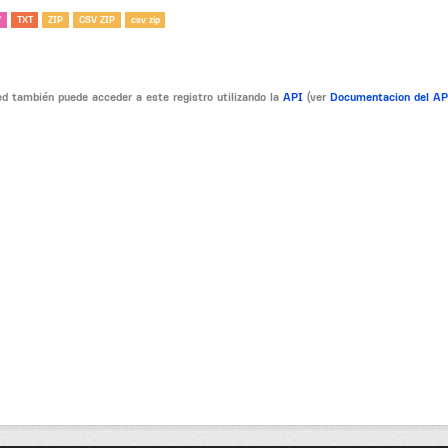
V
TXT
ZIP
CSV ZIP
csv zip
d también puede acceder a este registro utilizando la
API
(ver
Documentacion del A