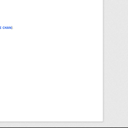
PI CKAN
).