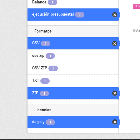
Balance
1
CS
ejecución presupuestal
1
Uste
Formatos
CSV
1
csv zip
1
CSV ZIP
1
TXT
1
ZIP
1
Licencias
dag-uy
1