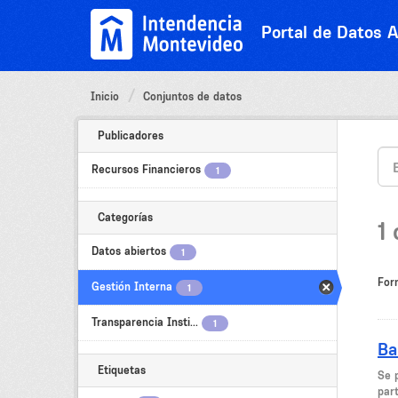
Ir
al
Portal de Datos A
contenido
Inicio
Conjuntos de datos
Publicadores
Recursos Financieros
1
Categorías
1
Datos abiertos
1
For
Gestión Interna
1
Transparencia Insti...
1
Ba
Etiquetas
Se 
part