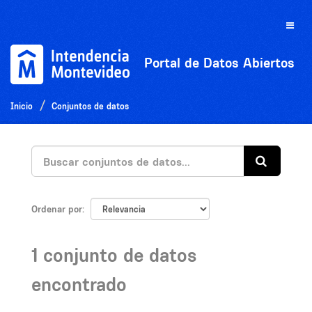
Ir
al
Toggle
contenido
naviga
Portal de Datos Abiertos
Inicio
Conjuntos de datos
Ordenar por
1 conjunto de datos
encontrado