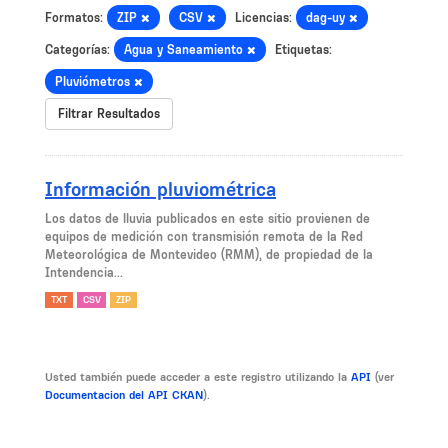
Formatos:
ZIP
CSV
Licencias:
dag-uy
Categorías:
Agua y Saneamiento
Etiquetas:
Pluviómetros
Filtrar Resultados
Información pluviométrica
Los datos de lluvia publicados en este sitio provienen de
equipos de medición con transmisión remota de la Red
Meteorológica de Montevideo (RMM), de propiedad de la
Intendencia...
TXT
CSV
ZIP
Usted también puede acceder a este registro utilizando la
API
(ver
Documentacion del API CKAN
).