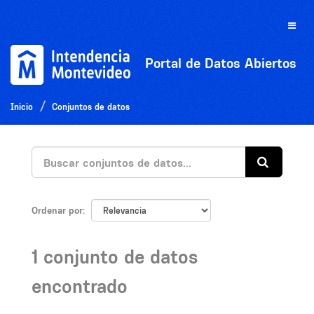
Ir
al
Toggle
contenido
naviga
Portal de Datos Abiertos
Inicio
Conjuntos de datos
Ordenar por
1 conjunto de datos
encontrado