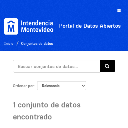
Ir
al
Toggle
contenido
naviga
Portal de Datos Abiertos
Inicio
Conjuntos de datos
Ordenar por
1 conjunto de datos
encontrado