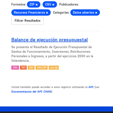
Formatos:
ZIP
CSV
Publicadores:
Recursos Financieros
Categorías:
Datos abiertos
Filtrar Resultados
Balance de ejecución presupuestal
Se presenta el Resultado de Ejecución Presupuestal de
Gastos de Funcionamiento, Inversiones, Retribuciones
Personales e Ingresos, a partir del ejercicios 2000 en la
Intendencia...
CSV
TXT
ZIP
CSV ZIP
csv zip
Usted también puede acceder a este registro utilizando la
API
(ver
Documentacion del API CKAN
).