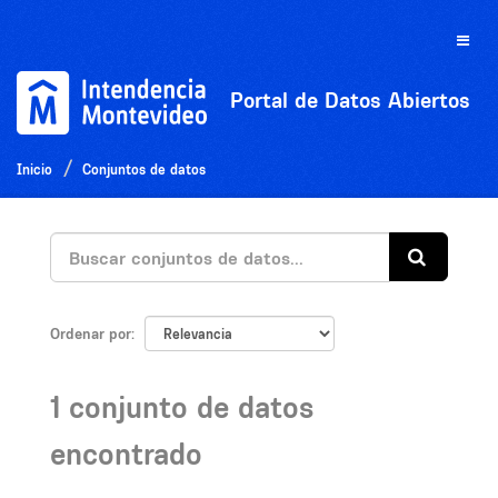
Ir
al
Toggle
contenido
naviga
Portal de Datos Abiertos
Inicio
Conjuntos de datos
Ordenar por
1 conjunto de datos
encontrado