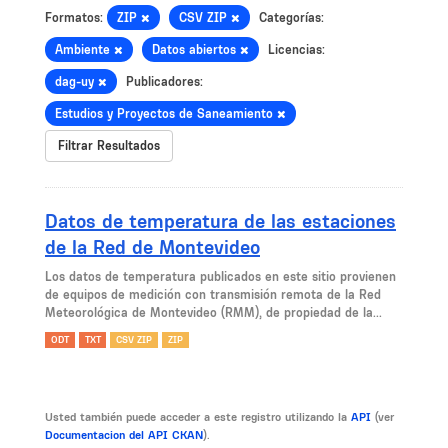
Formatos:
ZIP
CSV ZIP
Categorías:
Ambiente
Datos abiertos
Licencias:
dag-uy
Publicadores:
Estudios y Proyectos de Saneamiento
Filtrar Resultados
Datos de temperatura de las estaciones
de la Red de Montevideo
Los datos de temperatura publicados en este sitio provienen
de equipos de medición con transmisión remota de la Red
Meteorológica de Montevideo (RMM), de propiedad de la...
ODT
TXT
CSV ZIP
ZIP
Usted también puede acceder a este registro utilizando la
API
(ver
Documentacion del API CKAN
).