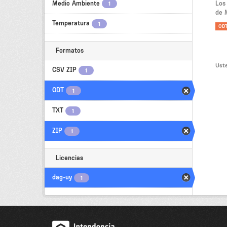
Medio Ambiente
Los
1
de 
Temperatura
1
OD
Formatos
Uste
CSV ZIP
1
ODT
1
TXT
1
ZIP
1
Licencias
dag-uy
1