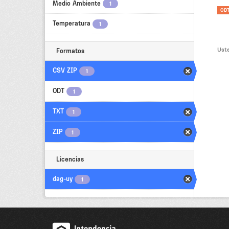
Medio Ambiente
1
OD
Temperatura
1
Uste
Formatos
CSV ZIP
1
ODT
1
TXT
1
ZIP
1
Licencias
dag-uy
1