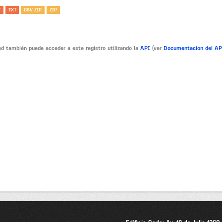
T
TXT
CSV ZIP
ZIP
d también puede acceder a este registro utilizando la
API
(ver
Documentacion del A