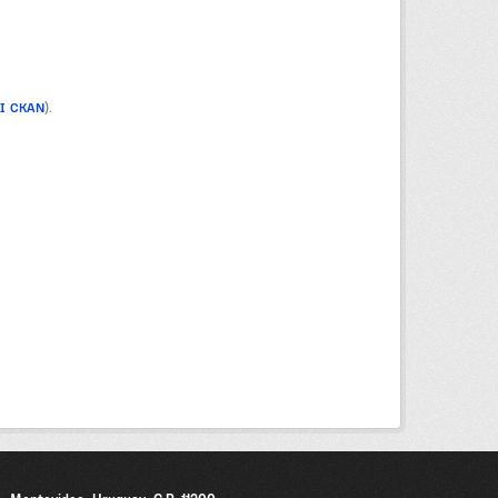
PI CKAN
).