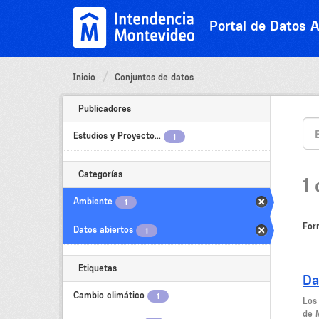
Ir
al
Portal de Datos A
contenido
Inicio
Conjuntos de datos
Publicadores
Estudios y Proyecto...
1
Categorías
1
Ambiente
1
For
Datos abiertos
1
Etiquetas
Da
Cambio climático
1
Los
de 