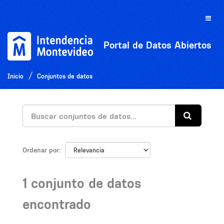
Ir
al
Toggle
contenido
naviga
Portal de Datos Abiertos
Inicio
Conjuntos de datos
Ordenar por
1 conjunto de datos
encontrado