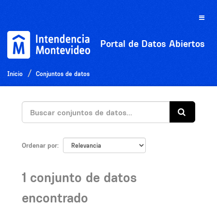
Ir
al
Toggle
contenido
naviga
Portal de Datos Abiertos
Inicio
Conjuntos de datos
Ordenar por
1 conjunto de datos
encontrado