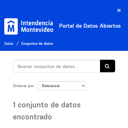
Ir
al
Toggle
contenido
naviga
Portal de Datos Abiertos
Inicio
Conjuntos de datos
Ordenar por
1 conjunto de datos
encontrado