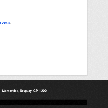
PI CKAN
).
0 - Montevideo, Uruguay .C.P. 11200