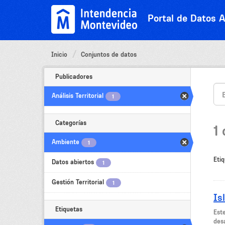
Ir
al
Portal de Datos A
contenido
Inicio
Conjuntos de datos
Publicadores
Análisis Territorial
1
Categorías
1
Ambiente
1
Etiq
Datos abiertos
1
Gestión Territorial
1
Is
Etiquetas
Est
des