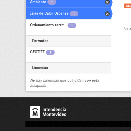
Ambiente
1
GEO
Islas de Calor Urbanas
1
Ordenamiento territ...
1
Uste
Formatos
GEOTIFF
1
Licencias
No hay Licencias que coincidan con esta
búsqueda