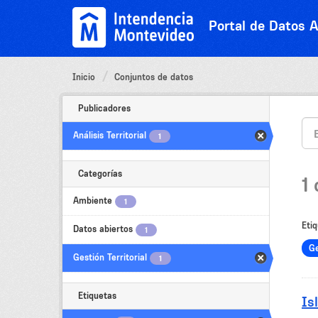
Ir
al
Portal de Datos A
contenido
Inicio
Conjuntos de datos
Publicadores
Análisis Territorial
1
Categorías
1
Ambiente
1
Etiq
Datos abiertos
1
Ge
Gestión Territorial
1
Etiquetas
Is