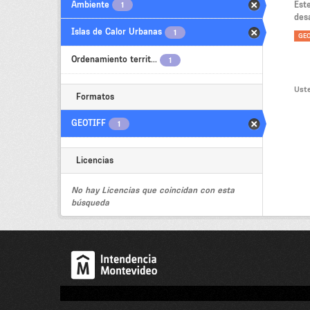
Ambiente
Est
1
des
Islas de Calor Urbanas
1
GEO
Ordenamiento territ...
1
Uste
Formatos
GEOTIFF
1
Licencias
No hay Licencias que coincidan con esta
búsqueda