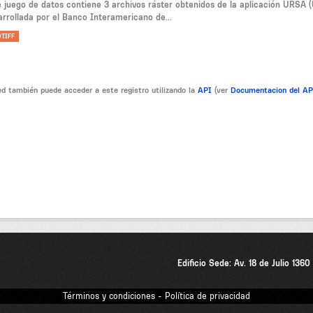
e juego de datos contiene 3 archivos ráster obtenidos de la aplicación URSA (
arrollada por el Banco Interamericano de...
TIFF
d también puede acceder a este registro utilizando la
API
(ver
Documentacion del A
Edificio Sede: Av. 18 de Julio 136
Términos y condiciones - Política de privacidad