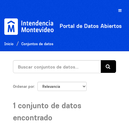
Ir
al
Toggle
contenido
naviga
Portal de Datos Abiertos
Inicio
Conjuntos de datos
Ordenar por
1 conjunto de datos
encontrado