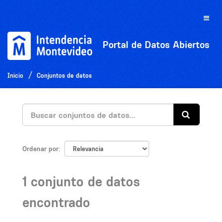
Ir
al
Toggle
contenido
naviga
Portal de Datos Abiertos
Inicio
Conjuntos de datos
Ordenar por
1 conjunto de datos
encontrado