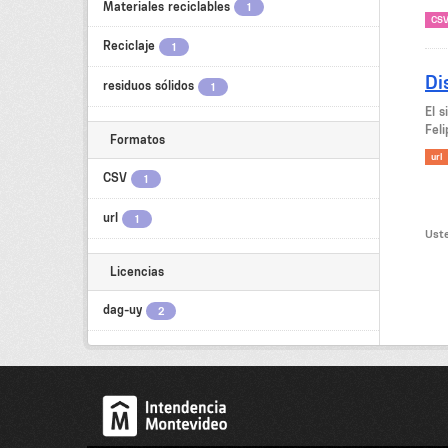
Materiales reciclables
1
CS
Reciclaje
1
Di
residuos sólidos
1
El 
Feli
Formatos
url
CSV
1
url
1
Uste
Licencias
dag-uy
2