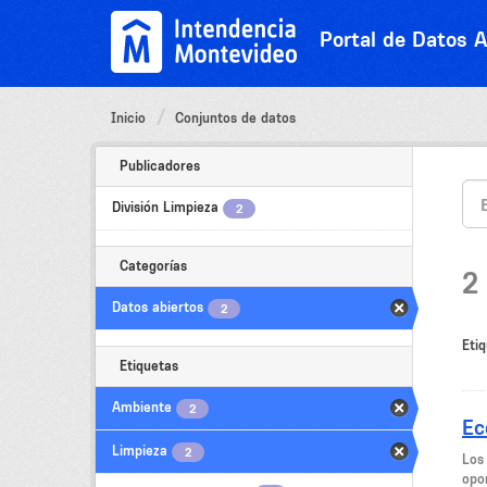
Ir
al
Portal de Datos A
contenido
Inicio
Conjuntos de datos
Publicadores
División Limpieza
2
Categorías
2
Datos abiertos
2
Etiq
Etiquetas
Ambiente
2
Ec
Limpieza
2
Los
opor