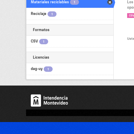
Materiales reciclables
Los
1
opor
Reciclaje
1
CS
Formatos
Uste
CSV
1
Licencias
dag-uy
1