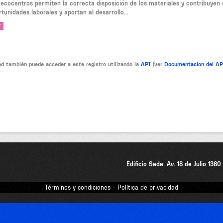
 ecocentros permiten la correcta disposición de los materiales y contribuyen c
tunidades laborales y aportan al desarrollo...
V
d también puede acceder a este registro utilizando la
API
(ver
Documentacion del A
Edificio Sede: Av. 18 de Julio 136
Términos y condiciones - Política de privacidad