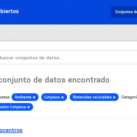
biertos
Conjuntos d
 conjunto de datos encontrado
uetas:
Ambiente
Limpieza
Materiales reciclables
Categorí
visión Limpieza
ocentros