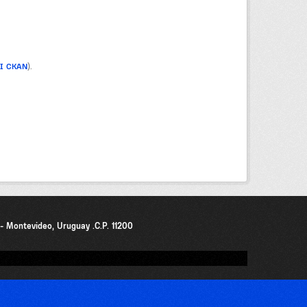
PI CKAN
).
0 - Montevideo, Uruguay .C.P. 11200