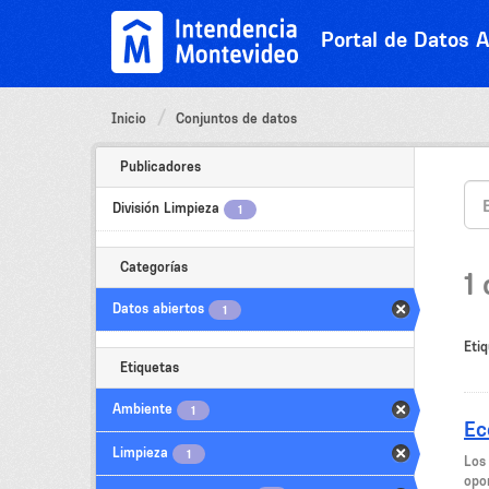
Ir
al
Portal de Datos A
contenido
Inicio
Conjuntos de datos
Publicadores
División Limpieza
1
Categorías
1
Datos abiertos
1
Etiq
Etiquetas
Ambiente
1
Ec
Limpieza
1
Los
opor