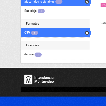
Materiales reciclables
1
CS
Reciclaje
1
Uste
Formatos
CSV
1
Licencias
dag-uy
1