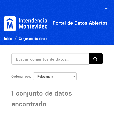
Ir
al
Toggle
contenido
naviga
Portal de Datos Abiertos
Inicio
Conjuntos de datos
Ordenar por
1 conjunto de datos
encontrado