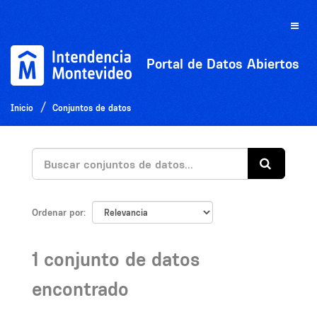
Ir
al
Toggle
contenido
naviga
Portal de Datos Abiertos
Inicio
Conjuntos de datos
Ordenar por
1 conjunto de datos
encontrado