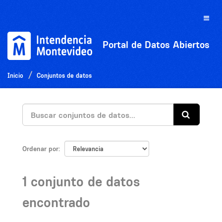
Ir
al
Toggle
contenido
naviga
Portal de Datos Abiertos
Inicio
Conjuntos de datos
Ordenar por
1 conjunto de datos
encontrado