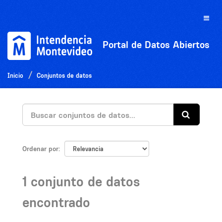
Ir
al
Toggle
contenido
naviga
Portal de Datos Abiertos
Inicio
Conjuntos de datos
Ordenar por
1 conjunto de datos
encontrado