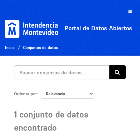
Ir
al
Toggle
contenido
naviga
Portal de Datos Abiertos
Inicio
Conjuntos de datos
Ordenar por
1 conjunto de datos
encontrado