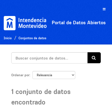
Ir
al
Toggle
contenido
naviga
Portal de Datos Abiertos
Inicio
Conjuntos de datos
Ordenar por
1 conjunto de datos
encontrado