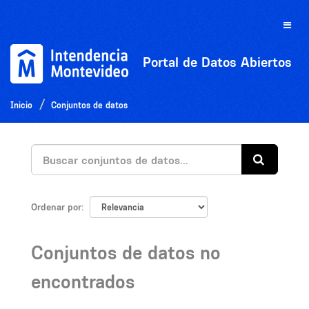
Ir
al
Toggle
contenido
naviga
Portal de Datos Abiertos
Inicio
Conjuntos de datos
Ordenar por
Conjuntos de datos no
encontrados