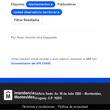
Etiquetas:
Asentamientos
Publicadores:
unidad-observatorio-territorial
Filtrar Resultados
Por favor intente otra búsqueda.
Usted también puede acceder a este registro utilizando la
API
(ver
Documentacion del API CKAN
).
Edificio Sede: Av. 18 de Julio 1360 - Montevideo,
Uruguay .C.P. 11200
Términos y condiciones - Política de privacidad