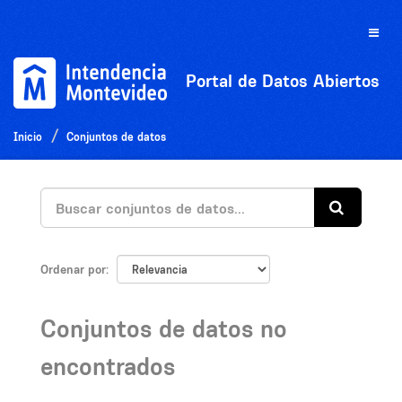
Ir
al
Toggle
contenido
naviga
Portal de Datos Abiertos
Inicio
Conjuntos de datos
Ordenar por
Conjuntos de datos no
encontrados