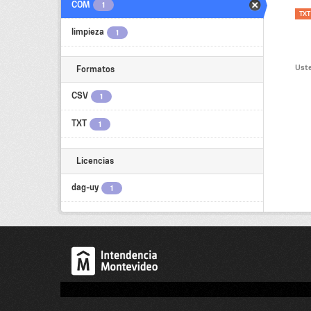
COM
1
TXT
limpieza
1
Uste
Formatos
CSV
1
TXT
1
Licencias
dag-uy
1