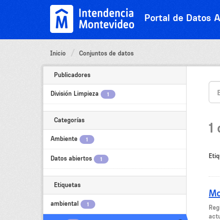
Ir
al
Portal de Datos A
contenido
Inicio
Conjuntos de datos
Publicadores
División Limpieza
1
Categorías
1
Ambiente
1
Etiq
Datos abiertos
1
Etiquetas
Mo
ambiental
1
Regi
act