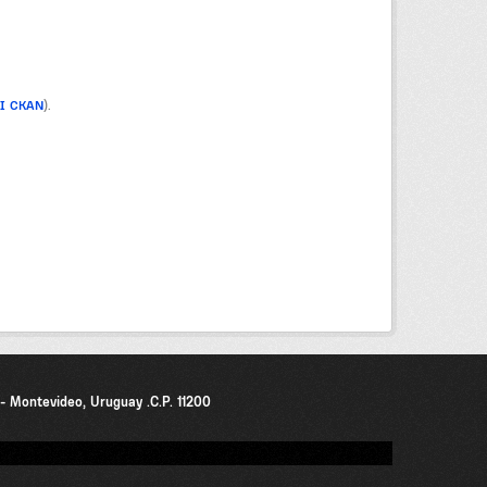
PI CKAN
).
0 - Montevideo, Uruguay .C.P. 11200