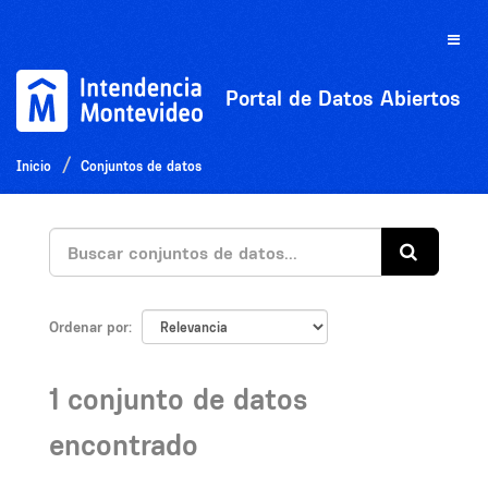
Ir
al
Toggle
contenido
naviga
Portal de Datos Abiertos
Inicio
Conjuntos de datos
Ordenar por
1 conjunto de datos
encontrado