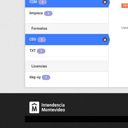
COM
1
TXT
limpieza
1
Uste
Formatos
CSV
1
TXT
1
Licencias
dag-uy
1