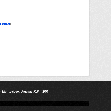
PI CKAN
).
0 - Montevideo, Uruguay .C.P. 11200