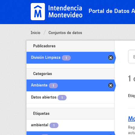
Ir
al
Portal de Datos A
contenido
Inicio
Conjuntos de datos
Publicadores
División Limpieza
1
Categorías
1
Ambiente
1
Etiq
Datos abiertos
1
Etiquetas
Mo
ambiental
1
Regi
act