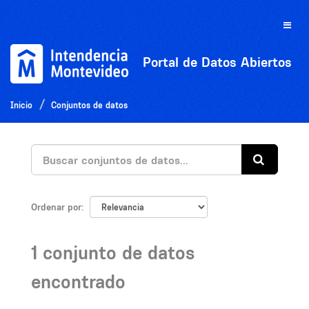
Ir
al
Toggle
contenido
naviga
Portal de Datos Abiertos
Inicio
Conjuntos de datos
Ordenar por
1 conjunto de datos
encontrado