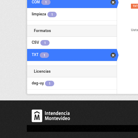
COM
1
TXT
limpieza
1
Uste
Formatos
CSV
1
TXT
1
Licencias
dag-uy
1