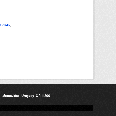
PI CKAN
).
0 - Montevideo, Uruguay .C.P. 11200