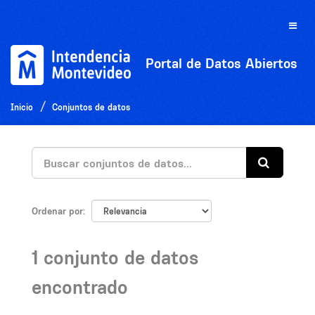
Ir
al
Toggle
contenido
naviga
Portal de Datos Abiertos
Inicio
Conjuntos de datos
Ordenar por
1 conjunto de datos
encontrado