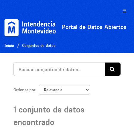
Ir
al
Toggle
contenido
naviga
Portal de Datos Abiertos
Inicio
Conjuntos de datos
Ordenar por
1 conjunto de datos
encontrado