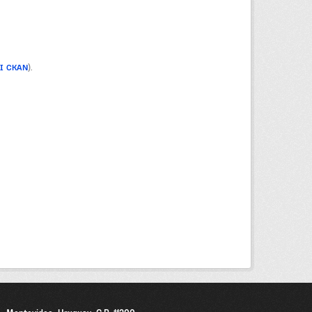
PI CKAN
).