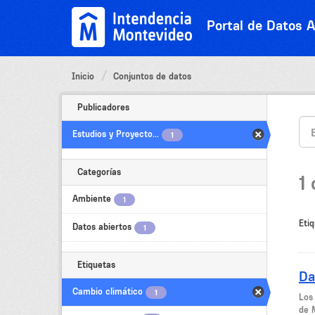
Ir
al
Portal de Datos A
contenido
Inicio
Conjuntos de datos
Publicadores
Estudios y Proyecto...
1
Categorías
1
Ambiente
1
Etiq
Datos abiertos
1
Etiquetas
Da
Cambio climático
1
Los
de 