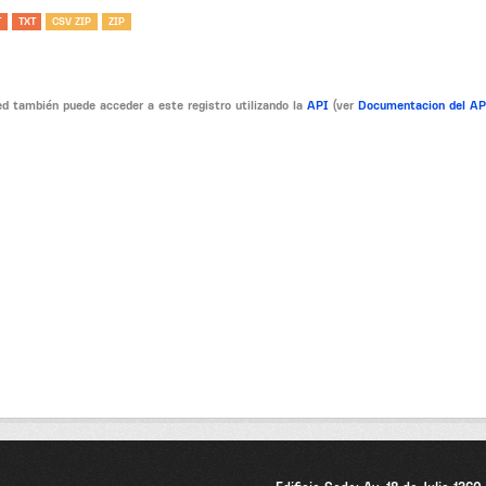
T
TXT
CSV ZIP
ZIP
d también puede acceder a este registro utilizando la
API
(ver
Documentacion del A