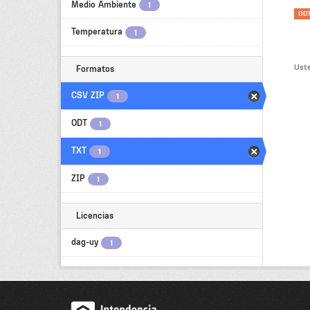
Medio Ambiente
1
OD
Temperatura
1
Uste
Formatos
CSV ZIP
1
ODT
1
TXT
1
ZIP
1
Licencias
dag-uy
1