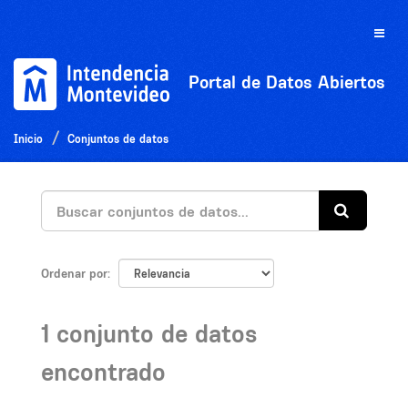
Ir
al
Toggle
contenido
naviga
Portal de Datos Abiertos
Inicio
Conjuntos de datos
Ordenar por
1 conjunto de datos
encontrado