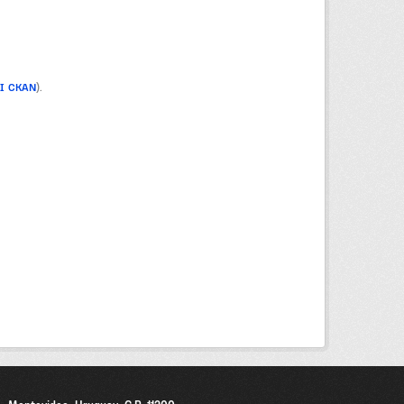
PI CKAN
).