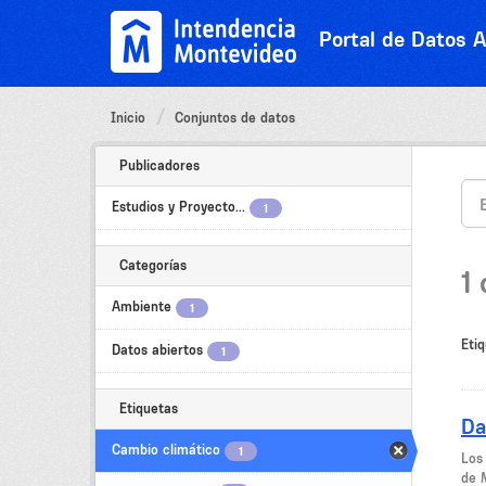
Ir
al
Portal de Datos A
contenido
Inicio
Conjuntos de datos
Publicadores
Estudios y Proyecto...
1
Categorías
1
Ambiente
1
Etiq
Datos abiertos
1
Etiquetas
Da
Cambio climático
1
Los
de 