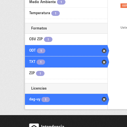
Medio Ambiente
1
OD
Temperatura
1
Uste
Formatos
CSV ZIP
1
ODT
1
TXT
1
ZIP
1
Licencias
dag-uy
1