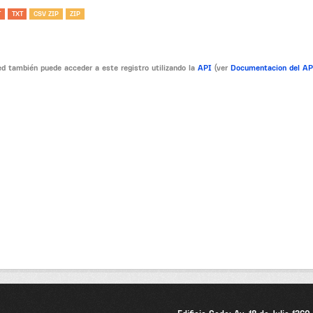
T
TXT
CSV ZIP
ZIP
d también puede acceder a este registro utilizando la
API
(ver
Documentacion del A