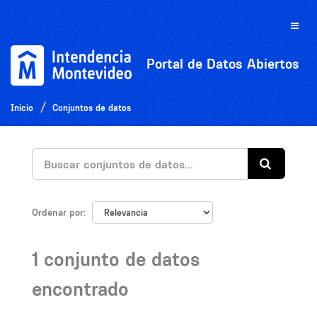
Ir
al
Toggle
contenido
naviga
Portal de Datos Abiertos
Inicio
Conjuntos de datos
Ordenar por
1 conjunto de datos
encontrado