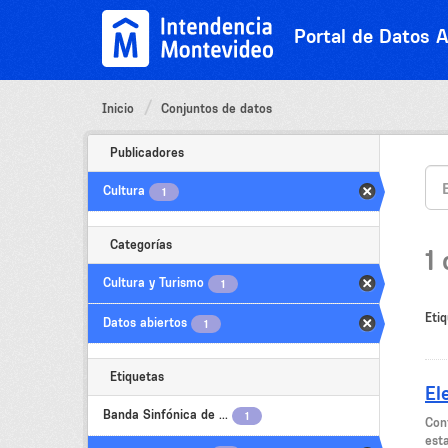
Ir
al
Portal de Datos A
contenido
Inicio
Conjuntos de datos
Publicadores
Cultura
1
Categorías
1
Cultura y Turismo
1
Etiq
Datos abiertos
1
Etiquetas
El
Banda Sinfónica de ...
1
Con
est