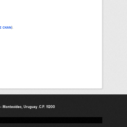
PI CKAN
).
0 - Montevideo, Uruguay .C.P. 11200