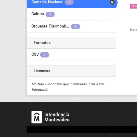
Comedia Nacional
1
CS
Cultura
1
Orquesta Filarmónic...
1
Uste
Formatos
CSV
1
Licencias
No hay Licencias que coincidan con esta
búsqueda